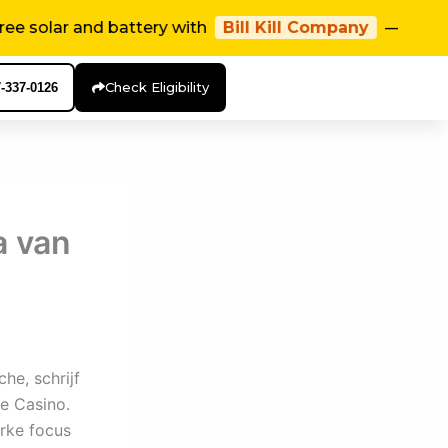
olar and battery with
Bill Kill Company
— Reserve yo
Check Eligibility
-337-0126
a van
he, schrijf
e Casino.
erke focus