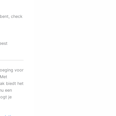
 bent, check
eest
voeging voor
 Met
ak biedt het
nu een
ogt je