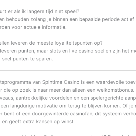
rt er als ik langere tijd niet speel?
ven behouden zolang je binnen een bepaalde periode actief
den voor actuele informatie.
ellen leveren de meeste loyaliteitspunten op?
 leveren punten, maar slots en live casino spellen zijn het m
 snel punten te sparen.
eitsprogramma van Spintime Casino is een waardevolle toe
er die op zoek is naar meer dan alleen een welkomstbonus.
niveaus, aantrekkelijke voordelen en een spelergerichte aanp
en langdurige motivatie om terug te blijven komen. Of je 
er bent of een doorgewinterde casinofan, dit systeem verho
g en geeft extra kansen op winst.