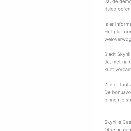
Ja, de demo
risico oefe
Is er infor
Het platform
weloverwog
Biedt Skyhil
Ja, met name
kunt verzam
Zijn er tool
De bonusvoo
binnen je st
Skyhills Cas
Of je nu een