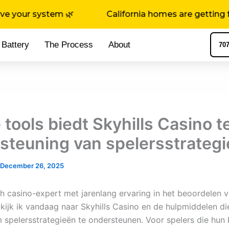
ur system 🌿
California homes are getting free 
 Battery
The Process
About
707
tools biedt Skyhills Casino t
steuning van spelersstrateg
December 26, 2025
ch casino-expert met jarenlang ervaring in het beoordelen v
 kijk ik vandaag naar Skyhills Casino en de hulpmiddelen di
 spelersstrategieën te ondersteunen. Voor spelers die hun