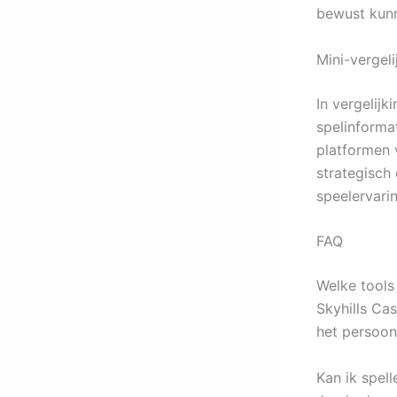
bewust kun
Mini-vergeli
In vergelijk
spelinforma
platformen 
strategisch
speelervarin
FAQ
Welke tools
Skyhills Cas
het persoon
Kan ik spell