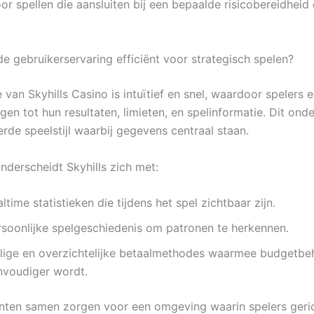
or spellen die aansluiten bij een bepaalde risicobereidheid
e gebruikerservaring efficiënt voor strategisch spelen?
 van Skyhills Casino is intuïtief en snel, waardoor spelers
gen tot hun resultaten, limieten, en spelinformatie. Dit ond
rde speelstijl waarbij gegevens centraal staan.
nderscheidt Skyhills zich met:
ltime statistieken die tijdens het spel zichtbaar zijn.
rsoonlijke spelgeschiedenis om patronen te herkennen.
ilige en overzichtelijke betaalmethodes waarmee budgetbe
nvoudiger wordt.
ten samen zorgen voor een omgeving waarin spelers geri