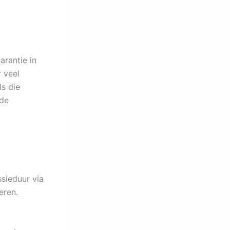
arantie in
 veel
ls die
 de
ssieduur via
eren.