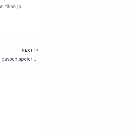
 tillen je
NEXT
Welke strategieën passen spelers toe bij Lucky Twice’s live roulette