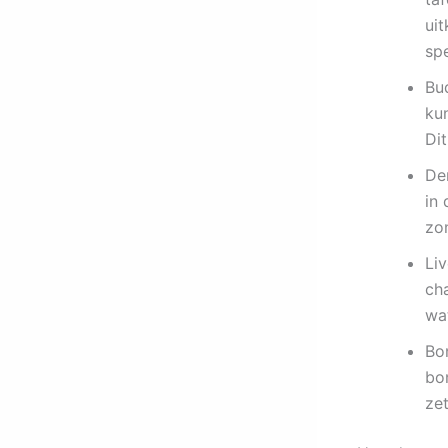
uit
spe
Bud
kun
Di
De
in 
zon
Liv
ch
wa
Bo
bo
zet