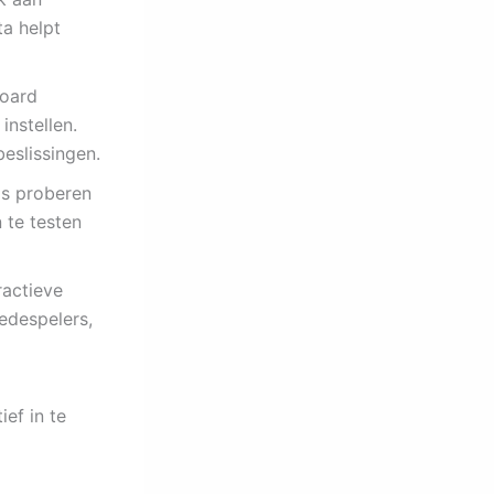
ta helpt
board
instellen.
eslissingen.
is proberen
 te testen
ractieve
edespelers,
ef in te