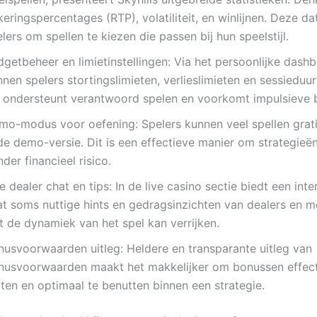
keringspercentages (RTP), volatiliteit, en winlijnen. Deze da
lers om spellen te kiezen die passen bij hun speelstijl.
getbeheer en limietinstellingen: Via het persoonlijke dash
nen spelers stortingslimieten, verlieslimieten en sessieduur 
t ondersteunt verantwoord spelen en voorkomt impulsieve b
mo-modus voor oefening: Spelers kunnen veel spellen grat
de demo-versie. Dit is een effectieve manier om strategieën
der financieel risico.
e dealer chat en tips: In de live casino sectie biedt een inte
at soms nuttige hints en gedragsinzichten van dealers en m
t de dynamiek van het spel kan verrijken.
nusvoorwaarden uitleg: Heldere en transparante uitleg van
nusvoorwaarden maakt het makkelijker om bonussen effecti
ten en optimaal te benutten binnen een strategie.