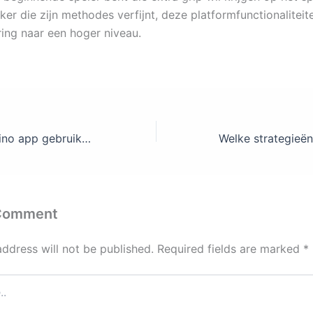
er die zijn methodes verfijnt, deze platformfunctionaliteiten
ring naar een hoger niveau.
Is de Jaabet Casino app gebruiksvriendelijk en veilig?
 Comment
address will not be published.
Required fields are marked
*