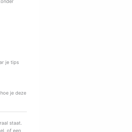
zonder
r je tips
 hoe je deze
raal staat.
el, of een