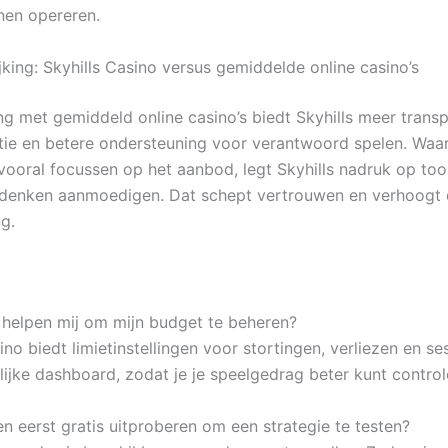
nen opereren.
jking: Skyhills Casino versus gemiddelde online casino’s
ing met gemiddeld online casino’s biedt Skyhills meer transp
tie en betere ondersteuning voor verantwoord spelen. Waar
vooral focussen op het aanbod, legt Skyhills nadruk op too
 denken aanmoedigen. Dat schept vertrouwen en verhoogt
g.
 helpen mij om mijn budget te beheren?
ino biedt limietinstellingen voor stortingen, verliezen en se
lijke dashboard, zodat je je speelgedrag beter kunt control
en eerst gratis uitproberen om een strategie te testen?