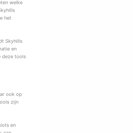
weten welke
kyhills
e het
t Skyhills
matie en
 deze tools
aar ook op
ools zijn
slots en
nk aan