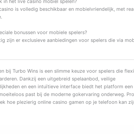
k in het live casino mobiel spelen?
 casino is volledig beschikbaar en mobielvriendelijk, met re
.
speciale bonussen voor mobiele spelers?
ig zijn er exclusieve aanbiedingen voor spelers die via mob
n bij Turbo Wins is een slimme keuze voor spelers die flexib
arderen. Dankzij een uitgebreid spelaanbod, veilige
ijkheden en een intuïtieve interface biedt het platform ee
moeiteloos past bij de moderne gokervaring onderweg. Pro
ek hoe plezierig online casino gamen op je telefoon kan zij