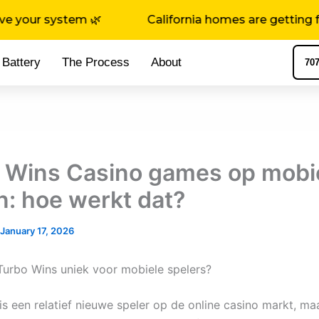
ur system 🌿
California homes are getting free s
 Battery
The Process
About
707
 Wins Casino games op mobi
n: hoe werkt dat?
January 17, 2026
urbo Wins uniek voor mobiele spelers?
is een relatief nieuwe speler op de online casino markt, ma