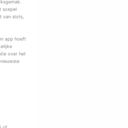
uiksgemak.
t soepel
 van slots,
en app hoeft
elijke
tie over het
 nieuwste
i of