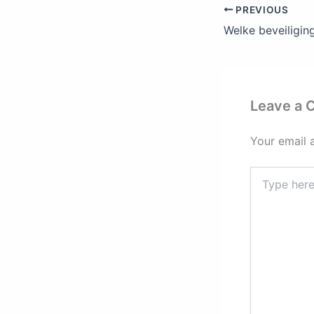
PREVIOUS
Leave a
Your email 
Type
here..