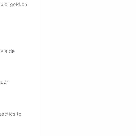
biel gokken
 via de
nder
sacties te